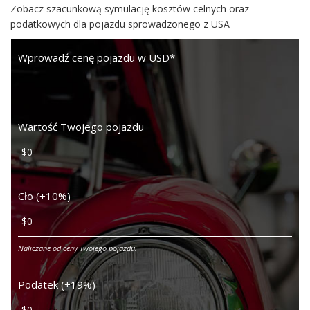
Zobacz szacunkową symulację kosztów celnych oraz
podatkowych dla pojazdu sprowadzonego z USA
Wprowadź cenę pojazdu w USD
*
Wartość Twojego pojazdu
Cło (+10%)
Naliczane od ceny Twojego pojazdu.
Podatek (+19%)