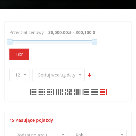
Przedział cenowy
Filtr
12
Sortuj według daty
15
Pasujące pojazdy
Rodzaj pojazdu
Rok