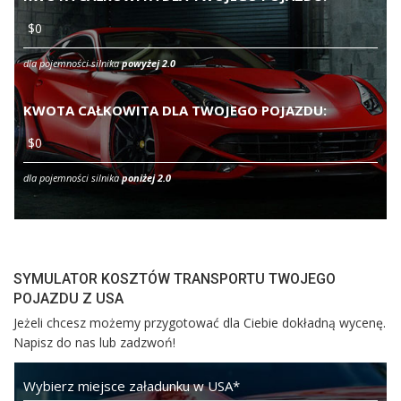
dla pojemności silnika
powyżej 2.0
KWOTA CAŁKOWITA DLA TWOJEGO POJAZDU:
dla pojemności silnika
poniżej 2.0
SYMULATOR KOSZTÓW TRANSPORTU TWOJEGO
POJAZDU Z USA
Jeżeli chcesz możemy przygotować dla Ciebie dokładną wycenę.
Napisz do nas lub zadzwoń!
Wybierz miejsce załadunku w USA
*