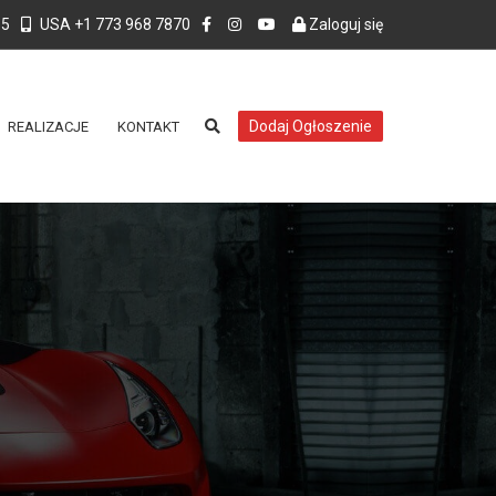
55
USA +1 773 968 7870
Zaloguj się
Dodaj Ogłoszenie
REALIZACJE
KONTAKT