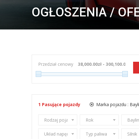
OGŁOSZENIA / OF
Przedział cenowy
1
Pasujące pojazdy
Marka pojazdu :
Bayl
Rodzaj pojazdu
Rok
Bayli
Układ napędowy
Typ paliwa
Silnik