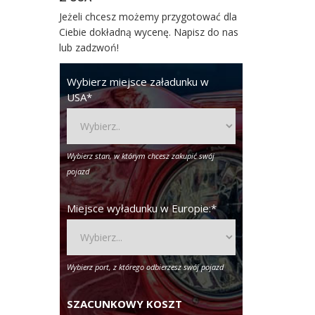
Jeżeli chcesz możemy przygotować dla
Ciebie dokładną wycenę. Napisz do nas
lub zadzwoń!
Wybierz miejsce załadunku w
USA
*
Wybierz stan, w którym chcesz zakupić swój
pojazd
Miejsce wyładunku w Europie:
*
Wybierz port, z którego odbierzesz swój pojazd
SZACUNKOWY KOSZT