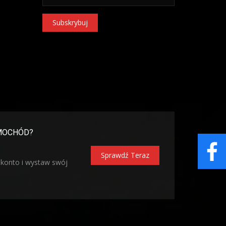
Subskrybuj
MOCHÓD?
Sprawdź Teraz
 konto i wystaw swój