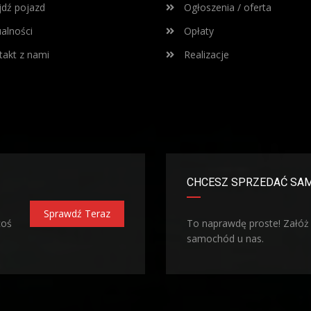
dź pojazd
Ogłoszenia / oferta
alności
Opłaty
akt z nami
Realizacje
CHCESZ SPRZEDAĆ SA
Sprawdź Teraz
coś
To naprawdę proste! Załóż
samochód u nas.