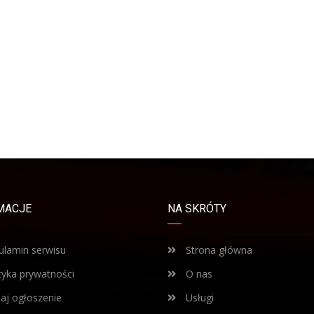
MACJE
NA SKRÓTY
lamin serwisu
Strona główna
tyka prywatności
O nas
j ogłoszenie
Usługi