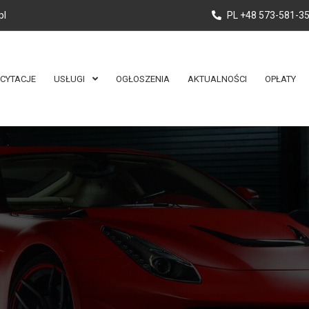
pl
PL +48 573-581-3
ICYTACJE
USŁUGI
OGŁOSZENIA
AKTUALNOŚCI
OPŁATY