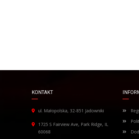
KONTAKT
INFOR
ul. Małopolska, 32-851 Jadowniki
Regu
Poli
1725 S Fairview Ave, Park Ridge, IL
60068
Doda