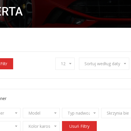
ERTA
Filtr
12
Sortuj według daty
iner
ner
Model
Typ nadwozia
Skrzynia bi
Kolor karoserii
Usuń Filtry