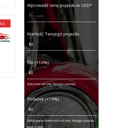
Wprowadź cenę pojazdu w USD
*
acz
Wartość Twojego pojazdu
Cło (+10%)
Naliczane od ceny Twojego pojazdu.
Podatek (+19%)
Naliczany w Niemczech od ceny Twojego pojazdu
wraz z cłem.