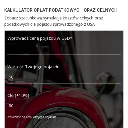
KALKULATOR OPŁAT PODATKOWYCH ORAZ CELNYCH
Zobacz szacunkową symulację kosztów celnych oraz
podatkowych dla pojazdu sprowadzonego z USA
Wprowadź cenę pojazdu w USD
*
Wartość Twojego pojazdu
Cło (+10%)
Naliczane od ceny Twojego pojazdu.