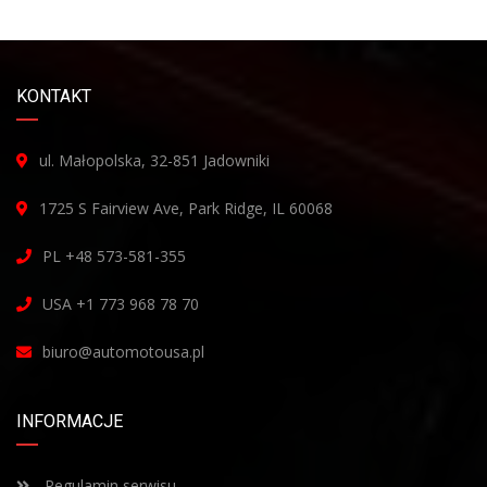
KONTAKT
ul. Małopolska, 32-851 Jadowniki
1725 S Fairview Ave, Park Ridge, IL 60068
PL +48 573-581-355
USA +1 773 968 78 70
biuro@automotousa.pl
INFORMACJE
Regulamin serwisu