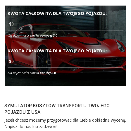
KWOTA CAŁKOWITA DLA TWOJEGO POJAZDU:
dla pojemności silnika
powyżej 2.0
KWOTA CAŁKOWITA DLA TWOJEGO POJAZDU:
dla pojemności silnika
poniżej 2.0
SYMULATOR KOSZTÓW TRANSPORTU TWOJEGO
POJAZDU Z USA
Jeżeli chcesz możemy przygotować dla Ciebie dokładną wycenę.
Napisz do nas lub zadzwoń!