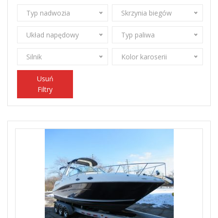
Typ nadwozia
Skrzynia biegów
Układ napędowy
Typ paliwa
Silnik
Kolor karoserii
Usuń
Filtry