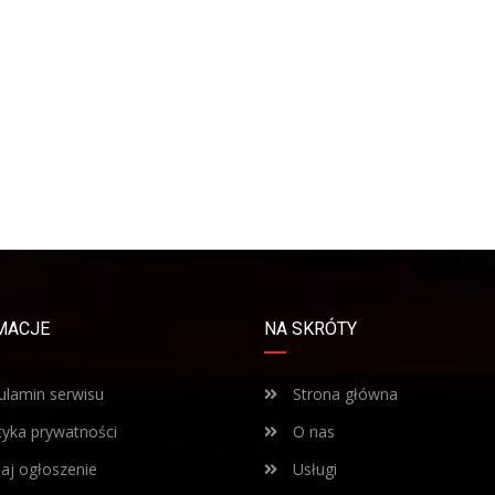
MACJE
NA SKRÓTY
lamin serwisu
Strona główna
tyka prywatności
O nas
j ogłoszenie
Usługi