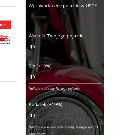
Wprowadź cenę pojazdu w USD
*
acz
Wartość Twojego pojazdu
Cło (+10%)
Naliczane od ceny Twojego pojazdu.
Podatek (+19%)
Naliczany w Niemczech od ceny Twojego pojazdu
wraz z cłem.