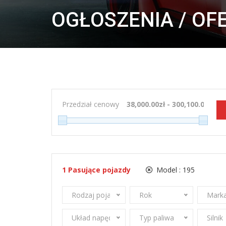
OGŁOSZENIA / OF
Przedział cenowy
1
Pasujące pojazdy
Model :
195
Rodzaj pojazdu
Rok
Marka
Układ napędowy
Typ paliwa
Silnik