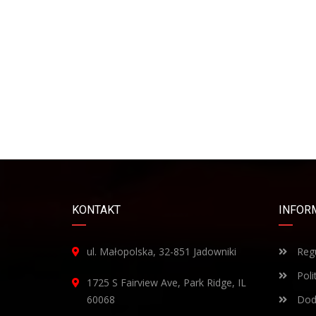
KONTAKT
INFOR
ul. Małopolska, 32-851 Jadowniki
Regu
Poli
1725 S Fairview Ave, Park Ridge, IL
60068
Doda