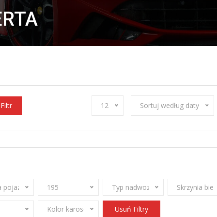
ERTA
Filtr
12
Sortuj według daty
 pojazdu
195
Typ nadwozia
Skrzynia bi
Kolor karoserii
Usuń Filtry