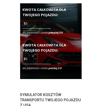
KWOTA CAŁKOWITA DLA
TWOJEGO POJAZDU:
dla pojemności silnika
powyżej 2.0
KWOTA CAŁKOWITA DLA
TWOJEGO POJAZDU:
dla pojemności silnika
poniżej 2.0
SYMULATOR KOSZTÓW
TRANSPORTU TWOJEGO POJAZDU
Z USA