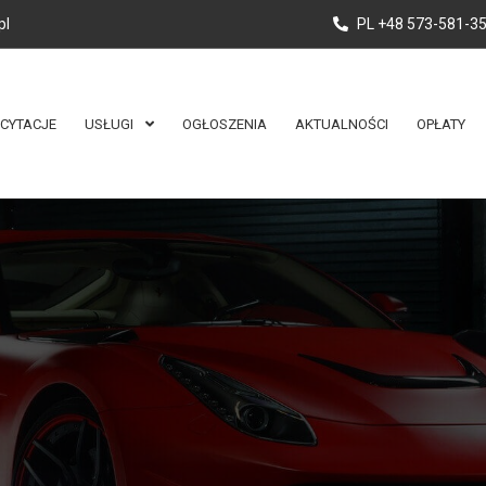
pl
PL +48 573-581-3
ICYTACJE
USŁUGI
OGŁOSZENIA
AKTUALNOŚCI
OPŁATY