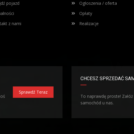
dź pojazd
Ogłoszenia / oferta
alności
Opłaty
akt z nami
Realizacje
CHCESZ SPRZEDAĆ SA
Sprawdź Teraz
coś
To naprawdę proste! Załóż
samochód u nas.