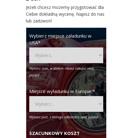
Jeżeli chcesz możemy przygotować dla
Ciebie dokładną wycenę. Napisz do nas
lub zadzwoń!
Wybierz miejsce załadunku w
USA
*
Wybierz stan, w którym chcesz zakupić swój
pojazd
Miejsce wyładunku w Europie:
*
Wybierz port, z którego odbierzesz swój pojazd
SZACUNKOWY KOSZT