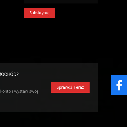
Subskrybuj
MOCHÓD?
Sprawdź Teraz
 konto i wystaw swój