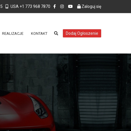
55
USA +1 773 968 7870
Zaloguj się
Dodaj Ogłoszenie
REALIZACJE
KONTAKT