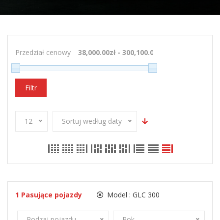
Przedział cenowy
Filtr
12
Sortuj według daty
1
Pasujące pojazdy
Model :
GLC 300
Rodzaj pojazdu
Rok