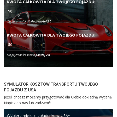
KWOTA CAŁKOWITA DLA TWOJEGO POJAZDU:
dla pojemności silnika
powyżej 2.0
KWOTA CAŁKOWITA DLA TWOJEGO POJAZDU:
dla pojemności silnika
poniżej 2.0
SYMULATOR KOSZTÓW TRANSPORTU TWOJEGO
POJAZDU Z USA
Jeżeli chcesz możemy przygotować dla Ciebie dokładną wycenę.
Napisz do nas lub zadzwoń!
Wybierz miejsce załadunku w USA
*