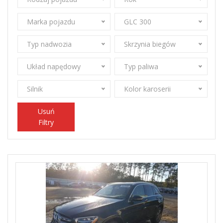
Marka pojazdu
GLC 300
Typ nadwozia
Skrzynia biegów
Układ napędowy
Typ paliwa
Silnik
Kolor karoserii
Usuń
Filtry