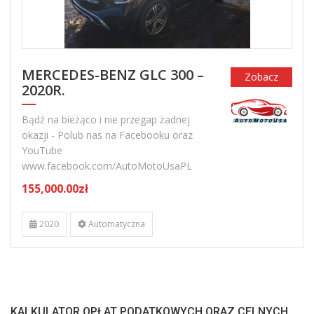
MERCEDES-BENZ GLC 300 –
Zobacz
2020R.
Bądź na bieżąco i nie przegap żadnej
okazji - Polub nas na Facebooku oraz
YouTube
www.facebook.com/AutoMotoUsaPL
155,000.00zł
2020
Automatyczna
KALKULATOR OPŁAT PODATKOWYCH ORAZ CELNYCH