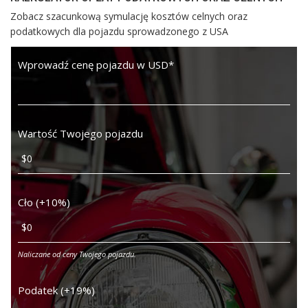
Zobacz szacunkową symulację kosztów celnych oraz
podatkowych dla pojazdu sprowadzonego z USA
Wprowadź cenę pojazdu w USD
*
Wartość Twojego pojazdu
Cło (+10%)
Naliczane od ceny Twojego pojazdu.
Podatek (+19%)