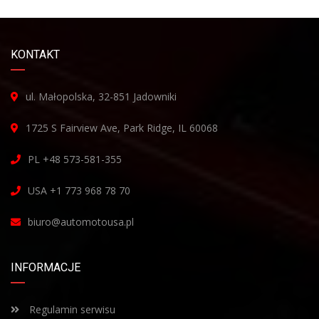
KONTAKT
ul. Małopolska, 32-851 Jadowniki
1725 S Fairview Ave, Park Ridge, IL 60068
PL +48 573-581-355
USA +1 773 968 78 70
biuro@automotousa.pl
INFORMACJE
Regulamin serwisu