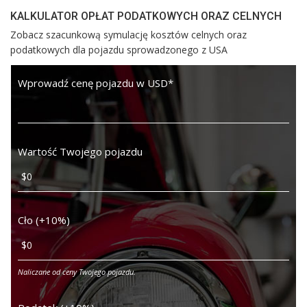
KALKULATOR OPŁAT PODATKOWYCH ORAZ CELNYCH
Zobacz szacunkową symulację kosztów celnych oraz
podatkowych dla pojazdu sprowadzonego z USA
Wprowadź cenę pojazdu w USD
*
Wartość Twojego pojazdu
Cło (+10%)
Naliczane od ceny Twojego pojazdu.