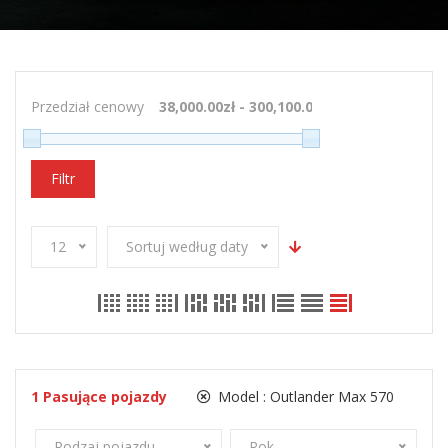
Przedział cenowy
Filtr
12
Sortuj według daty
1
Pasujące pojazdy
Model :
Outlander Max 570
Rodzaj pojazdu
Rok