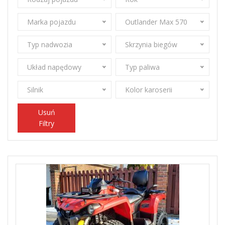
Marka pojazdu
Outlander Max 570
Typ nadwozia
Skrzynia biegów
Układ napędowy
Typ paliwa
Silnik
Kolor karoserii
Usuń
Filtry