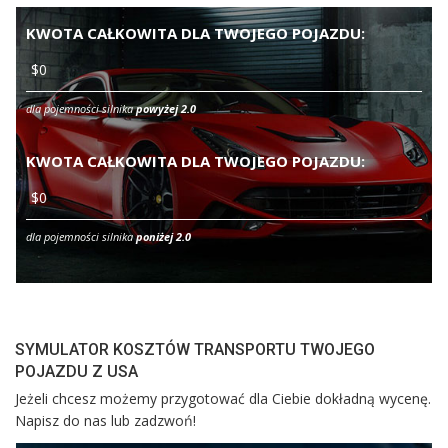
KWOTA CAŁKOWITA DLA TWOJEGO POJAZDU:
dla pojemności silnika
powyżej 2.0
KWOTA CAŁKOWITA DLA TWOJEGO POJAZDU:
dla pojemności silnika
poniżej 2.0
SYMULATOR KOSZTÓW TRANSPORTU TWOJEGO
POJAZDU Z USA
Jeżeli chcesz możemy przygotować dla Ciebie dokładną wycenę.
Napisz do nas lub zadzwoń!