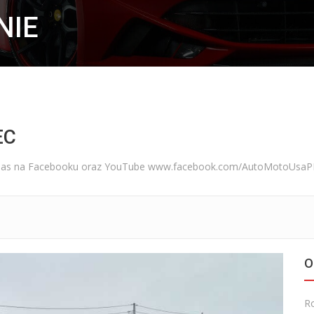
NIE
EC
lub nas na Facebooku oraz YouTube www.facebook.com/AutoMotoUsaP
O
R