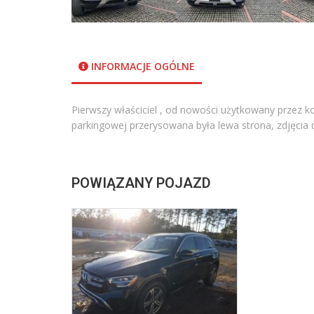
INFORMACJE OGÓLNE
Pierwszy właściciel , od nowości użytkowany przez k
parkingowej przerysowana była lewa strona, zdjęcia 
POWIĄZANY POJAZD