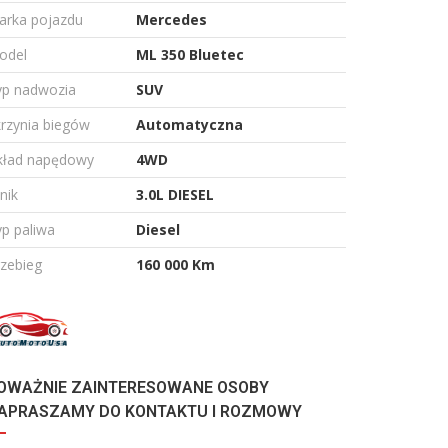
arka pojazdu
Mercedes
odel
ML 350 Bluetec
yp nadwozia
SUV
rzynia biegów
Automatyczna
kład napędowy
4WD
lnik
3.0L DIESEL
p paliwa
Diesel
zebieg
160 000 Km
OWAŻNIE ZAINTERESOWANE OSOBY
APRASZAMY DO KONTAKTU I ROZMOWY