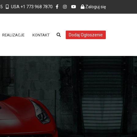
55
USA +1 773 968 7870
Zaloguj się
Dodaj Ogłoszenie
REALIZACJE
KONTAKT