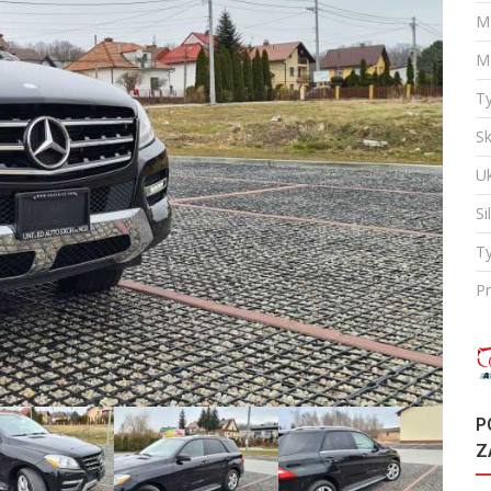
M
M
T
Sk
U
Si
Ty
Pr
P
Z