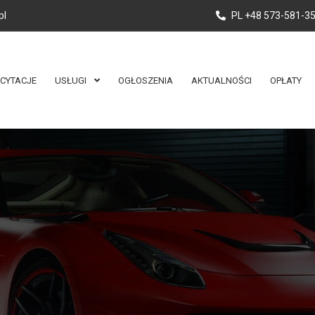
pl
PL +48 573-581-3
ICYTACJE
USŁUGI
OGŁOSZENIA
AKTUALNOŚCI
OPŁATY