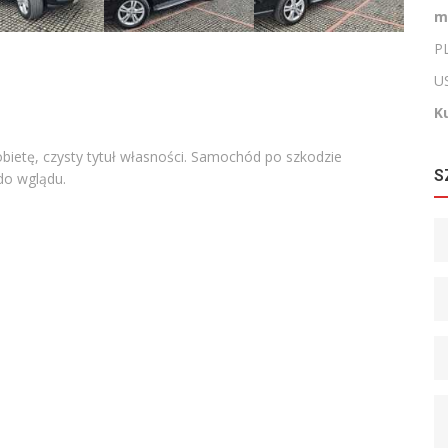
m
PL
U
K
obietę, czysty tytuł własności. Samochód po szkodzie
S
do wglądu.