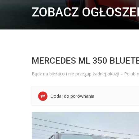
ZOBACZ OGŁOSZE
MERCEDES ML 350 BLUET
Bądź na bieżąco i nie przegap żadnej okazji – Po
Dodaj do porównania