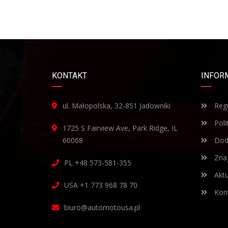
KONTAKT
INFOR
ul. Małopolska, 32-851 Jadowniki
Regu
Poli
1725 S Fairview Ave, Park Ridge, IL
60068
Doda
Znaj
PL +48 573-581-355
Aktu
USA +1 773 968 78 70
Kont
biuro@automotousa.pl