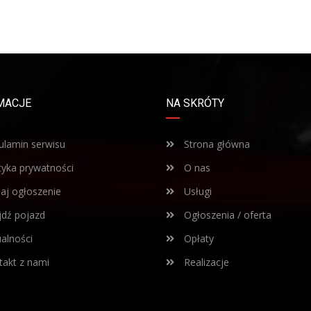
MACJE
NA SKRÓTY
lamin serwisu
Strona główna
tyka prywatności
O nas
j ogłoszenie
Usługi
dź pojazd
Ogłoszenia / oferta
alności
Opłaty
akt z nami
Realizacje