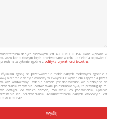
ministratorem danych osobowych jest AUTOMOTOUSA. Dane wpisane w
rmularzu kontaktowym będą przetwarzane w celu udzielenia odpowiedzi
 przesłane zapytanie zgodne z
polityką prywatności & cookies.
Wyrażam zgodę na przetwarzanie moich danych osobowych zgodnie z
tawą o ochronie danych osobowy w związku z wysłaniem zapytania przez
rmularz kontaktowy. Podanie danych jest dobrowolne, ale niezbędne do
zetwarzania zapytania. Zostałem/am poinformowany/a, że przysługuje mi
awo dostępu do swoich danych, możliwość ich poprawienia, żądanie
przestania ich przetwarzania. Administratorem danych osobowych jest
UTOMOTOUSA*